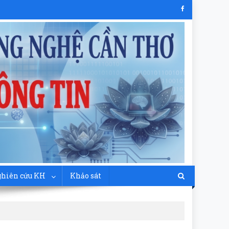
hiên cứu KH
Khảo sát