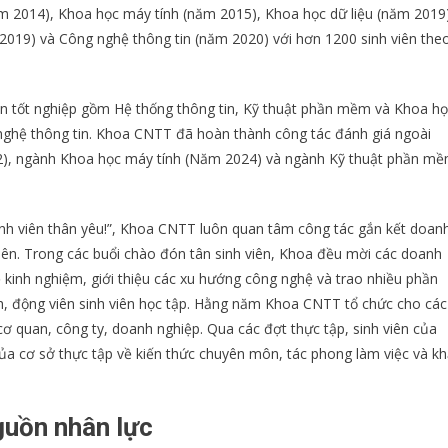
 2014), Khoa học máy tính (năm 2015), Khoa học dữ liệu (năm 2019)
2019) và Công nghệ thông tin (năm 2020) với hơn 1200 sinh viên the
ên tốt nghiệp gồm Hệ thống thông tin, Kỹ thuật phần mềm và Khoa h
 nghệ thông tin. Khoa CNTT đã hoàn thành công tác đánh giá ngoài
2), ngành Khoa học máy tính (Năm 2024) và ngành Kỹ thuật phần m
inh viên thân yêu!”, Khoa CNTT luôn quan tâm công tác gắn kết doan
 viên. Trong các buổi chào đón tân sinh viên, Khoa đều mời các doanh
ẻ kinh nghiệm, giới thiệu các xu hướng công nghệ và trao nhiều phần
, động viên sinh viên học tập. Hằng năm Khoa CNTT tổ chức cho các
c cơ quan, công ty, doanh nghiệp. Qua các đợt thực tập, sinh viên của
a cơ sở thực tập về kiến thức chuyên môn, tác phong làm việc và kh
guồn nhân lực