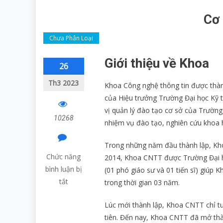
Cơ 
Chưa Phân Loại
Giới thiệu về Khoa
Điều
26
hướng
Th3 2023
Khoa Công nghệ thông tin được thà
của Hiệu trưởng Trường Đại học Kỹ 
bài
vị quản lý đào tạo cơ sở của Trường
viết
10268
nhiệm vụ đào tạo, nghiên cứu khoa h
Trong những năm đầu thành lập, Kho
Chức năng
2014, Khoa CNTT được Trường Đại họ
bình luận bị
(01 phó giáo sư và 01 tiến sĩ) giúp 
tắt
trong thời gian 03 năm.
ở
Lúc mới thành lập, Khoa CNTT chỉ tu
Cơ
tiên. Đến nay, Khoa CNTT đã mở thà