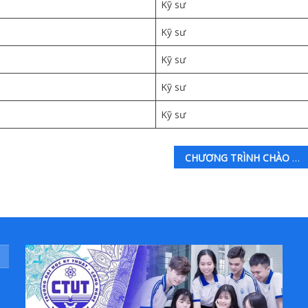
Kỹ sư
Kỹ sư
Kỹ sư
Kỹ sư
Kỹ sư
CHƯƠNG TRÌNH CHÀO ĐÓN TÂN SINH VIÊN KHÓA 10 – NĂM 2022 KHOA CÔNG NGHỆ THÔNG TIN