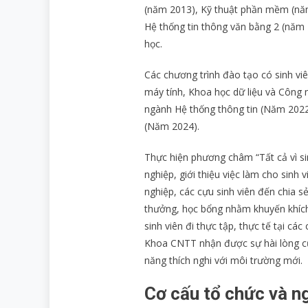
cấu
(năm 2013), Kỹ thuật phần mềm (năm
tổ
Hệ thống tin thông văn bằng 2 (năm 
chức
học.
Các chương trình đào tạo có sinh vi
máy tính, Khoa học dữ liệu và Công
ngành Hệ thống thông tin (Năm 202
(Năm 2024).
Thực hiện phương châm “Tất cả vì s
nghiệp, giới thiệu việc làm cho sinh
nghiệp, các cựu sinh viên đến chia s
thưởng, học bổng nhằm khuyến khích
sinh viên đi thực tập, thực tế tại cá
Khoa CNTT nhận được sự hài lòng củ
năng thích nghi với môi trường mới.
Cơ cấu tổ chức và n