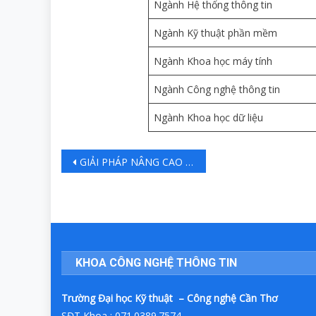
Ngành Hệ thống thông tin
Ngành Kỹ thuật phần mềm
Ngành Khoa học máy tính
Ngành Công nghệ thông tin
Ngành Khoa học dữ liệu
GIẢI PHÁP NÂNG CAO CHẤT LƯỢNG ĐỀ THI TRẮC NGHIỆM KHÁCH QUAN QUA KỸ THUẬT VIẾT CÂU HỎI NHIỀU LỰA CHỌN
KHOA CÔNG NGHỆ THÔNG TIN
Trường Đại học Kỹ thuật – Công nghệ Cần Thơ
SĐT Khoa : 071.0389.7574