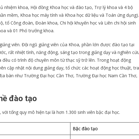
ủ nhiệm khoa, Hội đồng Khoa học và đào tạo, Trợ lý khoa và 4 bộ
phần mềm, Khoa học máy tính và Khoa học dữ liệu và Toán ứng dụng)
ộ, tổ Công đoàn, Đoàn khoa, Chi hội khuyến học và Liên chi hội sinh
hoa và 01 Phó trưởng khoa.
giảng viên. Đội ngũ giảng viên của Khoa, phần lớn được đào tạo tại
ước, rất nhiệt tình, năng động, sáng tạo trong giảng dạy và nghiên cứ
a đều có trình độ chuyên môn từ thạc sỹ trở lên. Trong hoạt động
 cập nhật nội dung giảng dạy, tổ chức các hoạt động học thuật, tr
n địa bàn như Trường Đại học Cần Thơ, Trường Đại học Nam Cần Thơ,
hề đào tạo
với tổng quy mô hiện tại là hơn 1.300 sinh viên bậc đại học.
Bậc đào tạo