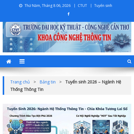
Skip
Thứ Năm, Tháng 8 06, 2026
CTUT
Tuyển sinh
to
content
Khoa Công nghệ thông tin
Trường Đại học Kỹ thuật – Công nghệ Cần Thơ
Trang chủ
>
Bảng tin
>
Tuyển sinh 2026 – Ngành Hệ
Thống Thông Tin