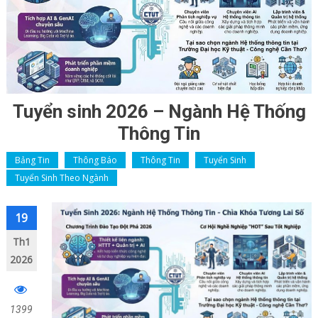
Tuyển sinh 2026 – Ngành Hệ Thống
Thông Tin
Bảng Tin
Thông Báo
Thông Tin
Tuyển Sinh
Tuyển Sinh Theo Ngành
Điều
19
hướng
Th1
2026
bài
viết
1399