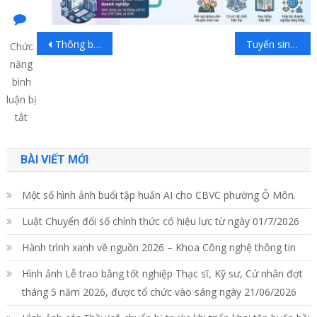
Thông báo về việc khảo sát tình hình việc làm sinh viên tốt nghiệp năm 2024
Tuyển sinh 2026 – Ngành Công Nghệ Thông Tin
Chức
năng
bình
luận bị
tắt
ở
Tuyển
BÀI VIẾT MỚI
sinh
2026
Một số hình ảnh buổi tập huấn AI cho CBVC phường Ô Môn.
–
Luật Chuyển đổi số chính thức có hiệu lực từ ngày 01/7/2026
Ngành
Hành trình xanh về nguồn 2026 – Khoa Công nghệ thông tin
Hệ
Thống
Hình ảnh Lễ trao bằng tốt nghiệp Thạc sĩ, Kỹ sư, Cử nhân đợt
Thông
tháng 5 năm 2026, được tổ chức vào sáng ngày 21/06/2026
Tin