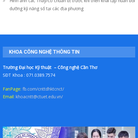
Hình ảnh các Thầy/cô chuẩn bị trước khi triển khai tập huấn bồi
dưỡng kỹ năng số tại các địa phương
KHOA CÔNG NGHỆ THÔNG TIN
Trường Đại học Kỹ thuật – Công nghệ Cần Thơ
SĐT Khoa : 071.0389.7574
FanPage:
fb.com/cnttdhktcnct/
Email:
khoacntt@ctuet.edu.vn/